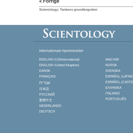
« Forrige
Scientology: Tankens grundbegreber
Internationale hjemmesider
ENGLISH (US/International)
MAGYAR
ENGLISH (United Kingdom)
NORSK
DANSK
SVENSKA
FRANÇAIS
ESPAÑOL (LATIN
עברית
ESPAÑOL (CAST
ΕΛΛΗΝΙΚA
日本語
ITALIANO
РУССКИЙ
PORTUGUÊS
繁體中文
NEDERLANDS
DEUTSCH