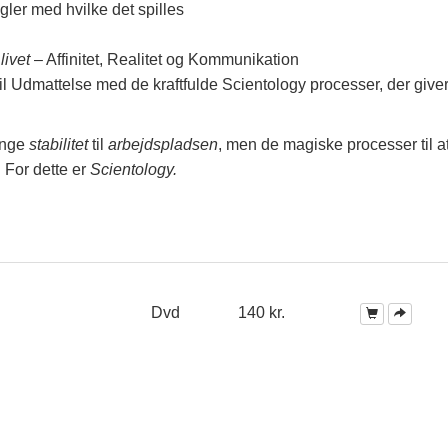
gler med hvilke det spilles
r
livet
– Affinitet, Realitet og Kommunikation
il Udmattelse med de kraftfulde Scientology processer, der give
ringe
stabilitet
til
arbejdspladsen
, men de magiske processer til at
.
For dette er
Scientology.
Dvd
140 kr.