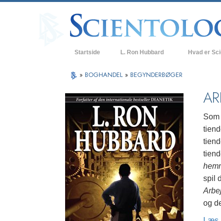
Startside
L. Ron Hubbard
Hvad er Sc
Anskuelser og
»
BOGHANDEL
»
BEGYNDERBØGER
Scientologys t
AR
Hvad scientolo
Som L
Mød en scient
tiend
tien
Indenfor i en K
tiend
De grundlægge
hemm
i Scientology
spil 
En introduktion
Arbe
og d
Kærlighed og 
Hvad er storh
Læs 