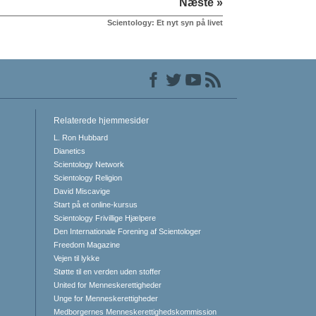
Næste »
Scientology: Et nyt syn på livet
Relaterede hjemmesider
L. Ron Hubbard
Dianetics
Scientology Network
Scientology Religion
David Miscavige
Start på et online-kursus
Scientology Frivillige Hjælpere
Den Internationale Forening af Scientologer
Freedom Magazine
Vejen til lykke
Støtte til en verden uden stoffer
United for Menneskerettigheder
Unge for Menneskerettigheder
Medborgernes Menneskerettigheds­kommission