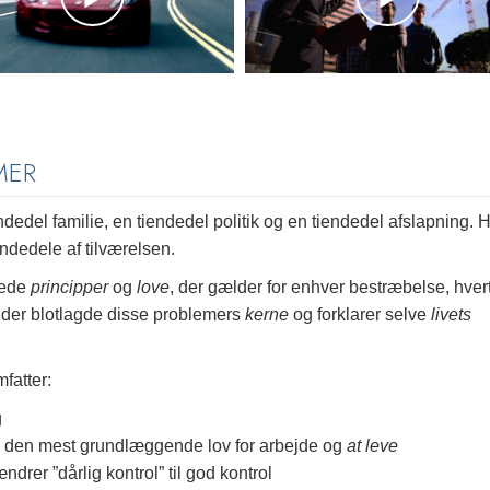
MER
ndedel familie, en tiendedel politik og en tiendedel afslapning. H
ndedele af tilværelsen.
nede
principper
og
love
, der gælder for enhver bestræbelse, hver
, der blotlagde disse problemers
kerne
og forklarer selve
livets
fatter:
g
 den mest grundlæggende lov for arbejde og
at leve
rer ”dårlig kontrol” til god kontrol