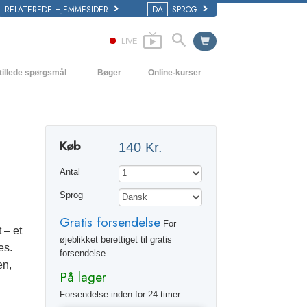
RELATEREDE HJEMMESIDER
DA
SPROG
LIVE
tillede spørgsmål
Bøger
Online-kurser
 og grundprincipper
Hvordan man løser konflikter
Begynderbøger
i en Kirke
Tilværelsens dynamikker
Lydbøger
Køb
140 Kr.
ogy organisationerne
Forståelse
Introducerende foredrag
Antal
Løsninger til hjælp mod de farlige
Film
omgivelser
Sprog
Assister ved sygdom og skader
Gratis forsendelse
For
 – et
Integritet og ærlighed
øjeblikket berettiget til gratis
es.
forsendelse.
Ægteskab
en,
På lager
Følelsernes toneskala
Forsendelse inden for 24 timer