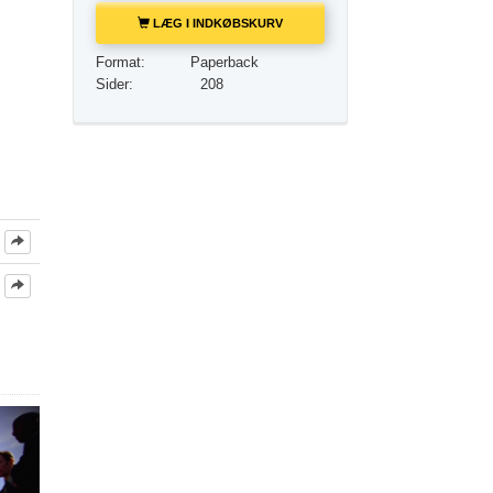
Løsningen på stoffer
LÆG I INDKØBSKURV
Børn
Format:
Paperback
Sider:
208
Redskaber til arbejdspladsen
Etik og din tilstand
Årsagen til undertrykkelse
Undersøgelser
Organiseringens grundlag
Det grundlæggende om public relations
Mål og targets
Studieteknologien
Kommunikation