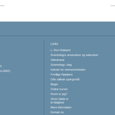
Links
L. Ron Hubbard
Scientologys anskuelser og udøvelser
Videokanal
Scientology i dag
O)
Indsats for menneskeheden
ELLANO)
Frivillige Hjælpere
Ofte stillede spørgsmål
Bøger
Online-kurser
Hvem er jeg?
Vores hjælp er
til rådighed
Mere information
Kontakt os