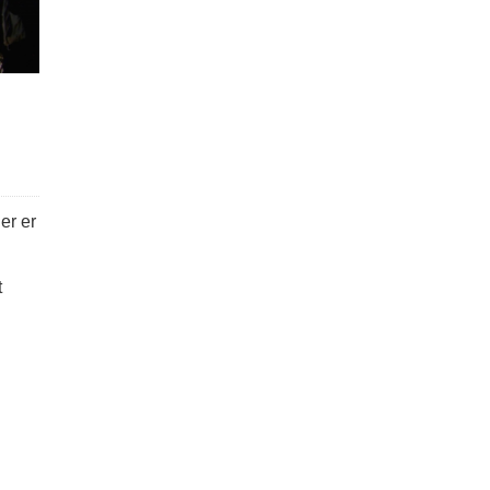
er er
t