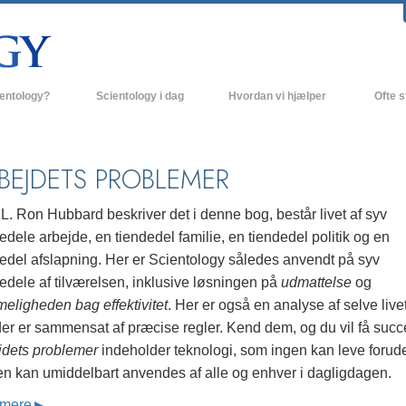
ientology?
Scientology i dag
Hvordan vi hjælper
Ofte s
 udøvelser
Scientology kirker
Baggrund
ro og kodekser
Nye Scientology kirker
Indenfor 
BEJDETS PROBLEMER
ger siger om Scientology
Avancerede Organisationer
Scientol
. Ron Hubbard beskriver det i denne bog, består livet af syv
olog
Flag Landbasen
edele arbejde, en tiendedel familie, en tiendedel politik og en
dedel afslapning. Her er Scientology således anvendt på syv
irke
Freewinds
edele af tilværelsen, inklusive løsningen på
udmattelse
og
nde principper
Bringer Scientology ud til hele verden
eligheden bag effektivitet
. Her er også en analyse af selve livet
der er sammensat af præcise regler. Kend dem, og du vil få succ
David Miscavige - Scientology
 til Dianetics
religionens kirkelige leder
jdets problemer
indeholder teknologi, som ingen kan leve forud
en kan umiddelbart anvendes af alle og enhver i dagligdagen.
had –
ed?
mere