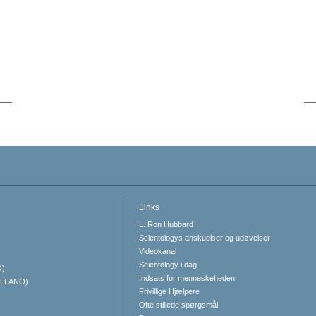
Links
L. Ron Hubbard
Scientologys anskuelser og udøvelser
Videokanal
Scientology i dag
O)
Indsats for menneskeheden
ELLANO)
Frivillige Hjælpere
Ofte stillede spørgsmål