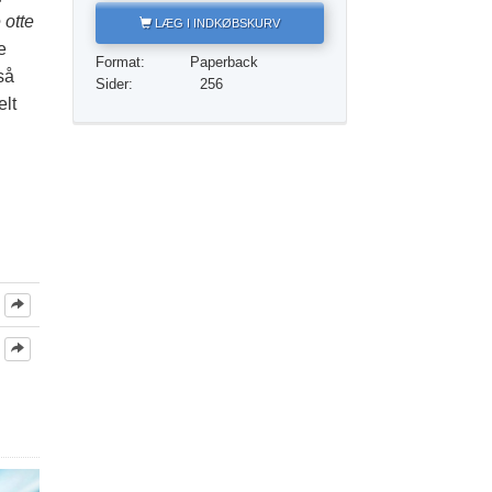
Løsningen på stoffer
 otte
LÆG I INDKØBSKURV
e
Børn
Format:
Paperback
så
Sider:
256
Redskaber til arbejdspladsen
elt
Etik og din tilstand
Årsagen til undertrykkelse
Undersøgelser
Organiseringens grundlag
Det grundlæggende om public relations
Mål og targets
Studieteknologien
Kommunikation