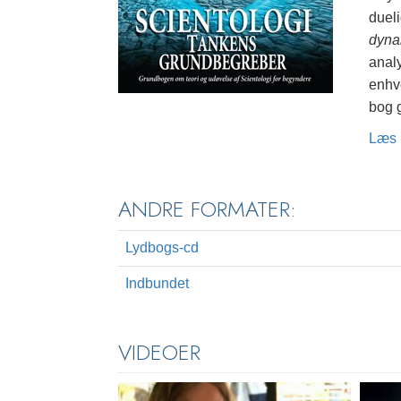
duel
dyna
anal
enhve
bog g
Læs 
ANDRE FORMATER:
Lydbogs-cd
Indbundet
VIDEOER