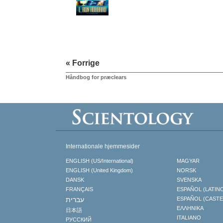
« Forrige
Håndbog for præclears
Internationale hjemmesider
ENGLISH (US/International)
MAGYAR
ENGLISH (United Kingdom)
NORSK
DANSK
SVENSKA
FRANÇAIS
ESPAÑOL (LATIN
עברית
ESPAÑOL (CAST
ΕΛΛΗΝΙΚA
日本語
ITALIANO
РУССКИЙ