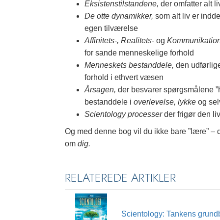
Eksistenstilstandene,
der omfatter alt 
De otte dynamikker,
som alt liv er indd
egen tilværelse
Affinitets-, Realitets-
og
Kommunikation
for sande menneskelige forhold
Menneskets bestanddele,
den udførlig
forhold i ethvert væsen
Årsagen,
der besvarer spørgsmålene ”hv
bestanddele i
overlevelse, lykke
og se
Scientology processer
der frigør den li
Og med denne bog vil du ikke bare ”lære” – 
om
dig.
RELATEREDE ARTIKLER
Scientology: Tankens grund