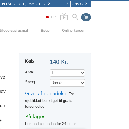
RELATEREDE HJEMMESIDER
DA
SPROG
LIVE
tillede spørgsmål
Bøger
Online-kurser
 og grundprincipper
Hvordan man løser konflikter
Begynderbøger
i en Kirke
Tilværelsens dynamikker
Lydbøger
Køb
140 Kr.
ogy organisationerne
Forståelse
Introducerende foredrag
Antal
Løsninger til hjælp mod de farlige
Film
ave
omgivelser
Sprog
Assister ved sygdom og skader
lev
Gratis forsendelse
For
-
Integritet og ærlighed
øjeblikket berettiget til gratis
den
forsendelse.
Ægteskab
På lager
e
Følelsernes toneskala
Forsendelse inden for 24 timer
,