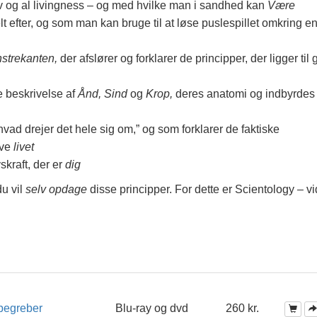
liv og al livingness – og med hvilke man i sandhed kan
Være
elt efter, og som man kan bruge til at løse puslespillet omkring e
strekanten,
der afslører og forklarer de principper, der ligger til
e beskrivelse af
Ånd, Sind
og
Krop,
deres anatomi og indbyrdes
ad drejer det hele sig om,” og som forklarer de faktiske
lve
livet
vskraft, der er
dig
du vil
selv opdage
disse principper.
For dette er Scientology – v
begreber
Blu-ray og dvd
260 kr.