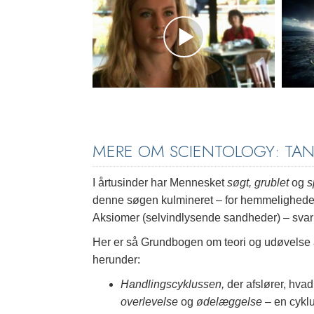
MERE OM SCIENTOLOGY: TA
I årtusinder har Mennesket
søgt, grublet
og
s
denne søgen kulmineret – for hemmelighede
Aksiomer (selvindlysende sandheder) – svar du
Her er så Grundbogen om teori og udøvelse af
herunder:
Handlingscyklussen,
der afslører, hvad
overlevelse
og
ødelæggelse
– en cyklu