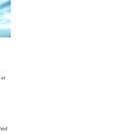
 er
,
nhed