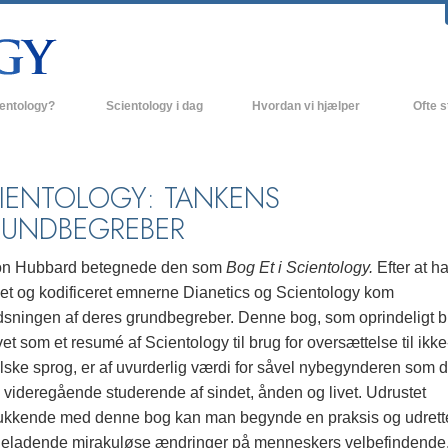
ientology?
Scientology i dag
Hvordan vi hjælper
Ofte s
 udøvelser
Scientology kirker
Baggrund
ro og kodekser
Nye Scientology kirker
Indenfor 
IENTOLOGY: TANKENS
UNDBEGREBER
ger siger om Scientology
Avancerede Organisationer
Scientol
olog
Flag Landbasen
on Hubbard betegnede den som
Bog Et i Scientology.
Efter at h
net og kodificeret emnerne Dianetics og Scientology kom
irke
Freewinds
dsningen af deres grundbegreber.
Denne bog, som oprindeligt b
nde principper
Bringer Scientology ud til hele verden
et som et resumé af Scientology til brug for oversættelse til ikke
lske sprog, er af uvurderlig værdi for såvel nybegynderen som 
David Miscavige - Scientology
 til Dianetics
religionens kirkelige leder
 videregående studerende af sindet, ånden og livet. Udrustet
ukkende med denne bog kan man begynde en praksis og udrett
had –
ed?
yneladende mirakuløse ændringer på menneskers velbefindende