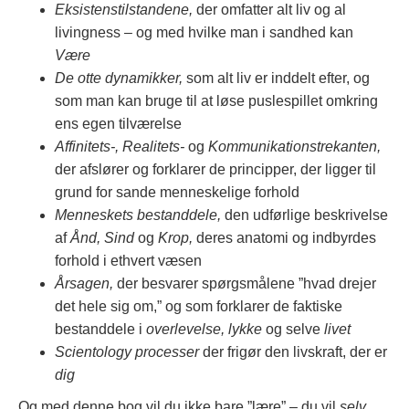
Eksistenstilstandene,
der omfatter alt liv og al
livingness – og med hvilke man i sandhed kan
Være
De otte dynamikker,
som alt liv er inddelt efter, og
som man kan bruge til at løse puslespillet omkring
ens egen tilværelse
Affinitets-, Realitets-
og
Kommunikationstrekanten,
der afslører og forklarer de principper, der ligger til
grund for sande menneskelige forhold
Menneskets bestanddele,
den udførlige beskrivelse
af
Ånd, Sind
og
Krop,
deres anatomi og indbyrdes
forhold i ethvert væsen
Årsagen,
der besvarer spørgsmålene ”hvad drejer
det hele sig om,” og som forklarer de faktiske
bestanddele i
overlevelse, lykke
og selve
livet
Scientology processer
der frigør den livskraft, der er
dig
Og med denne bog vil du ikke bare ”lære” – du vil
selv