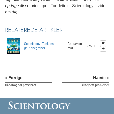
opdage
disse principper.
For dette er Scientology – viden
om
dig.
RELATEREDE ARTIKLER
Scientology: Tankens
Blu-ray og
260 kr.
grundbegreber
dvd
« Forrige
Næste »
Håndbog for præclears
Arbejdets problemer