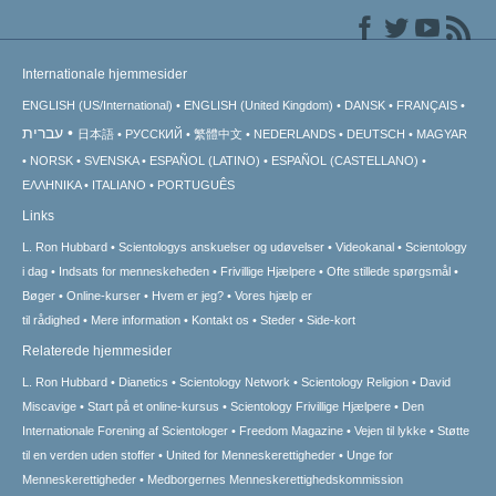
Internationale hjemmesider
ENGLISH (US/International)
ENGLISH (United Kingdom)
DANSK
FRANÇAIS
עברית
日本語
РУССКИЙ
繁體中文
NEDERLANDS
DEUTSCH
MAGYAR
NORSK
SVENSKA
ESPAÑOL (LATINO)
ESPAÑOL (CASTELLANO)
ΕΛΛΗΝΙΚA
ITALIANO
PORTUGUÊS
Links
L. Ron Hubbard
Scientologys anskuelser og udøvelser
Videokanal
Scientology
i dag
Indsats for menneskeheden
Frivillige Hjælpere
Ofte stillede spørgsmål
Bøger
Online-kurser
Hvem er jeg?
Vores hjælp er
til rådighed
Mere information
Kontakt os
Steder
Side-kort
Relaterede hjemmesider
L. Ron Hubbard
Dianetics
Scientology Network
Scientology Religion
David
Miscavige
Start på et online-kursus
Scientology Frivillige Hjælpere
Den
Internationale Forening af Scientologer
Freedom Magazine
Vejen til lykke
Støtte
til en verden uden stoffer
United for Menneskerettigheder
Unge for
Menneskerettigheder
Medborgernes Menneskerettigheds­kommission