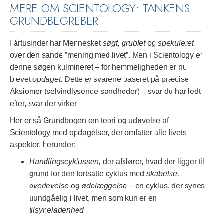
MERE OM SCIENTOLOGY: TANKENS
GRUNDBEGREBER
I årtusinder har Mennesket
søgt, grublet
og
spekuleret
over den sande ”mening med livet”. Men i Scientology er
denne søgen kulmineret – for hemmeligheden er nu
blevet
opdaget.
Dette
er
svarene baseret på præcise
Aksiomer (selvindlysende sandheder) – svar du har ledt
efter, svar der virker.
Her er så Grundbogen om teori og udøvelse af
Scientology med opdagelser, der omfatter alle livets
aspekter, herunder:
Handlingscyklussen,
der afslører, hvad der ligger til
grund for den fortsatte cyklus med
skabelse,
overlevelse
og
ødelæggelse
– en cyklus, der synes
uundgåelig i livet, men som kun er en
tilsyneladenhed