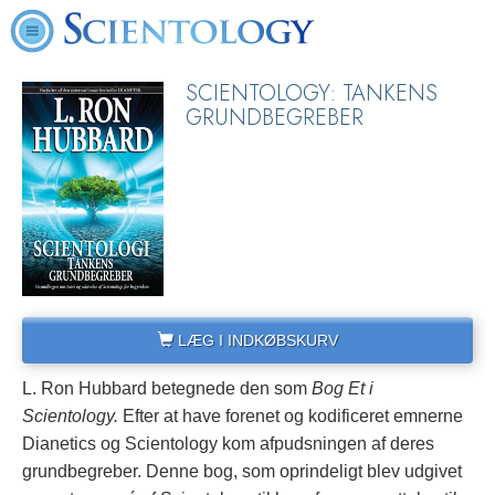
SCIENTOLOGY: TANKENS
GRUNDBEGREBER
LÆG I INDKØBSKURV
L. Ron Hubbard betegnede den som
Bog Et i
Scientology.
Efter at have forenet og kodificeret emnerne
Dianetics og Scientology kom afpudsningen af deres
grundbegreber.
Denne bog, som oprindeligt blev udgivet