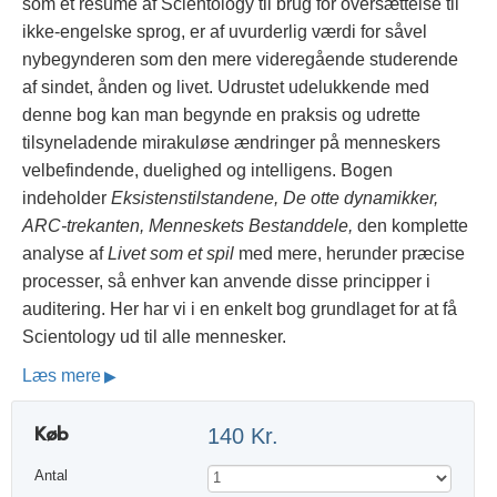
som et resumé af Scientology til brug for oversættelse til
ikke-engelske sprog, er af uvurderlig værdi for såvel
nybegynderen som den mere videregående studerende
af sindet, ånden og livet. Udrustet udelukkende med
denne bog kan man begynde en praksis og udrette
tilsyneladende mirakuløse ændringer på menneskers
velbefindende, duelighed og intelligens. Bogen
indeholder
Eksistenstilstandene, De otte dynamikker,
ARC-trekanten, Menneskets Bestanddele,
den komplette
analyse af
Livet som et spil
med mere, herunder præcise
processer, så enhver kan anvende disse principper i
auditering. Her har vi i en enkelt bog grundlaget for at få
Scientology ud til alle mennesker.
Læs mere
Køb
140 Kr.
Antal