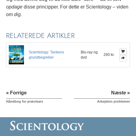
opdage
disse principper.
For dette er Scientology – viden
om
dig.
RELATEREDE ARTIKLER
Scientology: Tankens
Blu-ray og
260 kr.
grundbegreber
dvd
« Forrige
Næste »
Håndbog for præclears
Arbejdets problemer