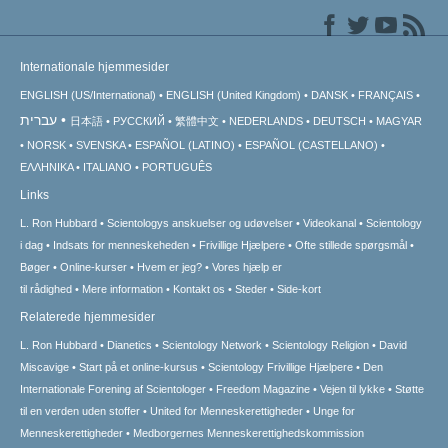
Internationale hjemmesider
ENGLISH (US/International)
ENGLISH (United Kingdom)
DANSK
FRANÇAIS
עברית
日本語
РУССКИЙ
繁體中文
NEDERLANDS
DEUTSCH
MAGYAR
NORSK
SVENSKA
ESPAÑOL (LATINO)
ESPAÑOL (CASTELLANO)
ΕΛΛΗΝΙΚA
ITALIANO
PORTUGUÊS
Links
L. Ron Hubbard
Scientologys anskuelser og udøvelser
Videokanal
Scientology
i dag
Indsats for menneskeheden
Frivillige Hjælpere
Ofte stillede spørgsmål
Bøger
Online-kurser
Hvem er jeg?
Vores hjælp er
til rådighed
Mere information
Kontakt os
Steder
Side-kort
Relaterede hjemmesider
L. Ron Hubbard
Dianetics
Scientology Network
Scientology Religion
David
Miscavige
Start på et online-kursus
Scientology Frivillige Hjælpere
Den
Internationale Forening af Scientologer
Freedom Magazine
Vejen til lykke
Støtte
til en verden uden stoffer
United for Menneskerettigheder
Unge for
Menneskerettigheder
Medborgernes Menneskerettigheds­kommission