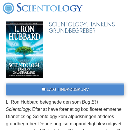
SCIENTOLOGY: TANKENS
GRUNDBEGREBER
LÆG I INDKØBSKURV
L. Ron Hubbard betegnede den som
Bog Et i
Scientology.
Efter at have forenet og kodificeret emnerne
Dianetics og Scientology kom afpudsningen af deres
grundbegreber.
Denne bog, som oprindeligt blev udgivet