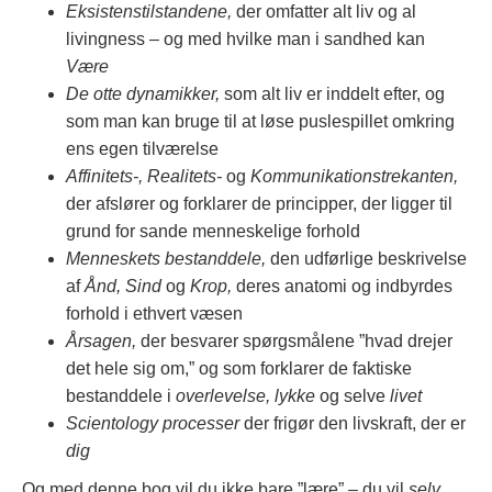
Eksistenstilstandene,
der omfatter alt liv og al
livingness – og med hvilke man i sandhed kan
Være
De otte dynamikker,
som alt liv er inddelt efter, og
som man kan bruge til at løse puslespillet omkring
ens egen tilværelse
Affinitets-, Realitets-
og
Kommunikationstrekanten,
der afslører og forklarer de principper, der ligger til
grund for sande menneskelige forhold
Menneskets bestanddele,
den udførlige beskrivelse
af
Ånd, Sind
og
Krop,
deres anatomi og indbyrdes
forhold i ethvert væsen
Årsagen,
der besvarer spørgsmålene ”hvad drejer
det hele sig om,” og som forklarer de faktiske
bestanddele i
overlevelse, lykke
og selve
livet
Scientology processer
der frigør den livskraft, der er
dig
Og med denne bog vil du ikke bare ”lære” – du vil
selv