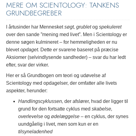
MERE OM SCIENTOLOGY: TANKENS
GRUNDBEGREBER
I årtusinder har Mennesket
søgt, grublet
og
spekuleret
over den sande ”mening med livet”. Men i Scientology er
denne søgen kulmineret – for hemmeligheden er nu
blevet
opdaget.
Dette
er
svarene baseret på præcise
Aksiomer (selvindlysende sandheder) – svar du har ledt
efter, svar der virker.
Her er så Grundbogen om teori og udøvelse af
Scientology med opdagelser, der omfatter alle livets
aspekter, herunder:
Handlingscyklussen,
der afslører, hvad der ligger til
grund for den fortsatte cyklus med
skabelse,
overlevelse
og
ødelæggelse
– en cyklus, der synes
uundgåelig i livet, men som kun er en
tilsyneladenhed