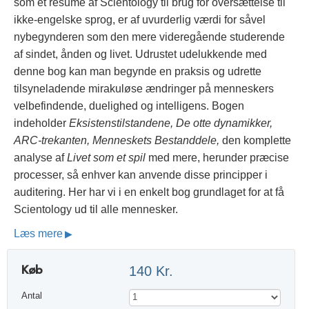
som et resumé af Scientology til brug for oversættelse til
ikke-engelske sprog, er af uvurderlig værdi for såvel
nybegynderen som den mere videregående studerende
af sindet, ånden og livet. Udrustet udelukkende med
denne bog kan man begynde en praksis og udrette
tilsyneladende mirakuløse ændringer på menneskers
velbefindende, duelighed og intelligens. Bogen
indeholder
Eksistenstilstandene, De otte dynamikker,
ARC-trekanten, Menneskets Bestanddele,
den komplette
analyse af
Livet som et spil
med mere, herunder præcise
processer, så enhver kan anvende disse principper i
auditering. Her har vi i en enkelt bog grundlaget for at få
Scientology ud til alle mennesker.
Læs mere
Køb
140 Kr.
Antal