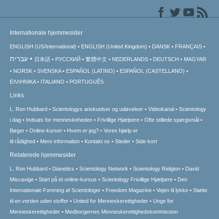
Internationale hjemmesider
ENGLISH (US/International)
ENGLISH (United Kingdom)
DANSK
FRANÇAIS
עברית
日本語
РУССКИЙ
繁體中文
NEDERLANDS
DEUTSCH
MAGYAR
NORSK
SVENSKA
ESPAÑOL (LATINO)
ESPAÑOL (CASTELLANO)
ΕΛΛΗΝΙΚA
ITALIANO
PORTUGUÊS
Links
L. Ron Hubbard
Scientologys anskuelser og udøvelser
Videokanal
Scientology
i dag
Indsats for menneskeheden
Frivillige Hjælpere
Ofte stillede spørgsmål
Bøger
Online-kurser
Hvem er jeg?
Vores hjælp er
til rådighed
Mere information
Kontakt os
Steder
Side-kort
Relaterede hjemmesider
L. Ron Hubbard
Dianetics
Scientology Network
Scientology Religion
David
Miscavige
Start på et online-kursus
Scientology Frivillige Hjælpere
Den
Internationale Forening af Scientologer
Freedom Magazine
Vejen til lykke
Støtte
til en verden uden stoffer
United for Menneskerettigheder
Unge for
Menneskerettigheder
Medborgernes Menneskerettigheds­kommission