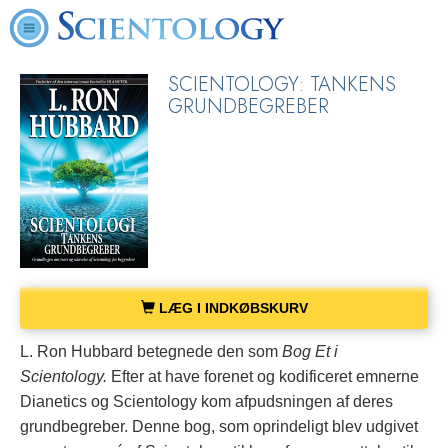
SCIENTOLOGY: TANKENS
GRUNDBEGREBER
LÆG I INDKØBSKURV
L. Ron Hubbard betegnede den som
Bog Et i
Scientology.
Efter at have forenet og kodificeret emnerne
Dianetics og Scientology kom afpudsningen af deres
grundbegreber.
Denne bog, som oprindeligt blev udgivet