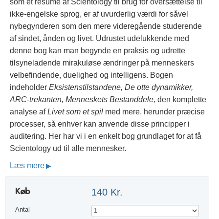
som et resumé af Scientology til brug for oversættelse til
ikke-engelske sprog, er af uvurderlig værdi for såvel
nybegynderen som den mere videregående studerende
af sindet, ånden og livet. Udrustet udelukkende med
denne bog kan man begynde en praksis og udrette
tilsyneladende mirakuløse ændringer på menneskers
velbefindende, duelighed og intelligens. Bogen
indeholder
Eksistenstilstandene, De otte dynamikker,
ARC-trekanten, Menneskets Bestanddele,
den komplette
analyse af
Livet som et spil
med mere, herunder præcise
processer, så enhver kan anvende disse principper i
auditering. Her har vi i en enkelt bog grundlaget for at få
Scientology ud til alle mennesker.
Læs mere
Køb
140 Kr.
Antal