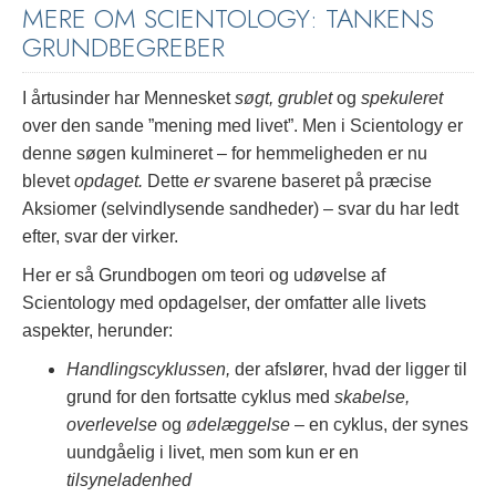
MERE OM SCIENTOLOGY: TANKENS
GRUNDBEGREBER
I årtusinder har Mennesket
søgt, grublet
og
spekuleret
over den sande ”mening med livet”. Men i Scientology er
denne søgen kulmineret – for hemmeligheden er nu
blevet
opdaget.
Dette
er
svarene baseret på præcise
Aksiomer (selvindlysende sandheder) – svar du har ledt
efter, svar der virker.
Her er så Grundbogen om teori og udøvelse af
Scientology med opdagelser, der omfatter alle livets
aspekter, herunder:
Handlingscyklussen,
der afslører, hvad der ligger til
grund for den fortsatte cyklus med
skabelse,
overlevelse
og
ødelæggelse
– en cyklus, der synes
uundgåelig i livet, men som kun er en
tilsyneladenhed