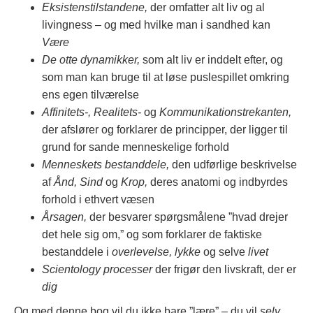
Eksistenstilstandene,
der omfatter alt liv og al
livingness – og med hvilke man i sandhed kan
Være
De otte dynamikker,
som alt liv er inddelt efter, og
som man kan bruge til at løse puslespillet omkring
ens egen tilværelse
Affinitets-, Realitets-
og
Kommunikationstrekanten,
der afslører og forklarer de principper, der ligger til
grund for sande menneskelige forhold
Menneskets bestanddele,
den udførlige beskrivelse
af
Ånd, Sind
og
Krop,
deres anatomi og indbyrdes
forhold i ethvert væsen
Årsagen,
der besvarer spørgsmålene ”hvad drejer
det hele sig om,” og som forklarer de faktiske
bestanddele i
overlevelse, lykke
og selve
livet
Scientology processer
der frigør den livskraft, der er
dig
Og med denne bog vil du ikke bare ”lære” – du vil
selv