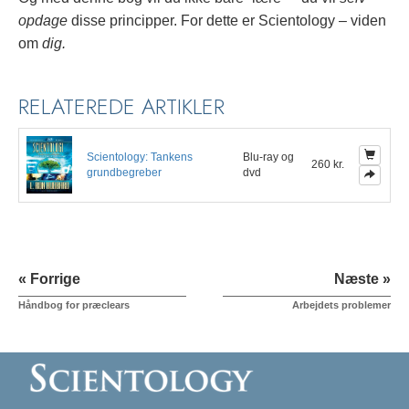
opdage
disse principper.
For dette er Scientology – viden
om
dig.
RELATEREDE ARTIKLER
Scientology: Tankens
Blu-ray og
260 kr.
grundbegreber
dvd
« Forrige
Næste »
Håndbog for præclears
Arbejdets problemer