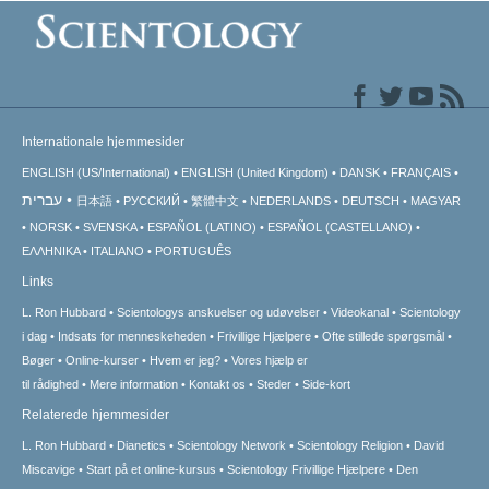
Internationale hjemmesider
ENGLISH (US/International)
ENGLISH (United Kingdom)
DANSK
FRANÇAIS
עברית
日本語
РУССКИЙ
繁體中文
NEDERLANDS
DEUTSCH
MAGYAR
NORSK
SVENSKA
ESPAÑOL (LATINO)
ESPAÑOL (CASTELLANO)
ΕΛΛΗΝΙΚA
ITALIANO
PORTUGUÊS
Links
L. Ron Hubbard
Scientologys anskuelser og udøvelser
Videokanal
Scientology
i dag
Indsats for menneskeheden
Frivillige Hjælpere
Ofte stillede spørgsmål
Bøger
Online-kurser
Hvem er jeg?
Vores hjælp er
til rådighed
Mere information
Kontakt os
Steder
Side-kort
Relaterede hjemmesider
L. Ron Hubbard
Dianetics
Scientology Network
Scientology Religion
David
Miscavige
Start på et online-kursus
Scientology Frivillige Hjælpere
Den