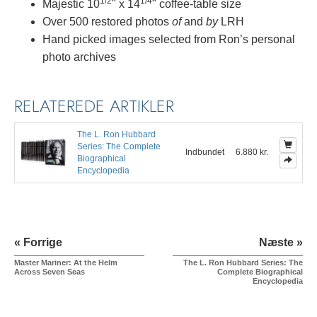
1/2
1/4
Majestic
10
"
x
14
"
coffee-table size
Over 500 restored photos
of
and
by
LRH
Hand picked images selected from Ron’s personal
photo archives
RELATEREDE ARTIKLER
The L. Ron Hubbard
Series: The Complete
Indbundet
6.880 kr.
Biographical
Encyclopedia
« Forrige
Næste »
Master Mariner: At the Helm
The L. Ron Hubbard Series: The
Across Seven Seas
Complete Biographical
Encyclopedia