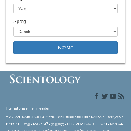
Sprog
Næste
Internationale hjemmesider
ENGLISH (US/International)
ENGLISH (United Kingdom)
DANSK
FRANÇAIS
עברית
日本語
РУССКИЙ
繁體中文
NEDERLANDS
DEUTSCH
MAGYAR