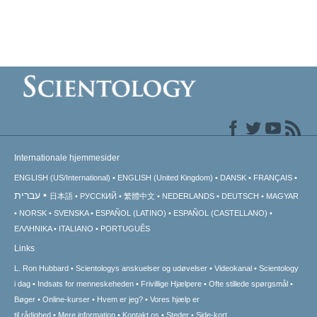
Internationale hjemmesider
ENGLISH (US/International)
ENGLISH (United Kingdom)
DANSK
FRANÇAIS
עברית
日本語
РУССКИЙ
繁體中文
NEDERLANDS
DEUTSCH
MAGYAR
NORSK
SVENSKA
ESPAÑOL (LATINO)
ESPAÑOL (CASTELLANO)
ΕΛΛΗΝΙΚA
ITALIANO
PORTUGUÊS
Links
L. Ron Hubbard
Scientologys anskuelser og udøvelser
Videokanal
Scientology
i dag
Indsats for menneskeheden
Frivillige Hjælpere
Ofte stillede spørgsmål
Bøger
Online-kurser
Hvem er jeg?
Vores hjælp er
til rådighed
Mere information
Kontakt os
Steder
Side-kort