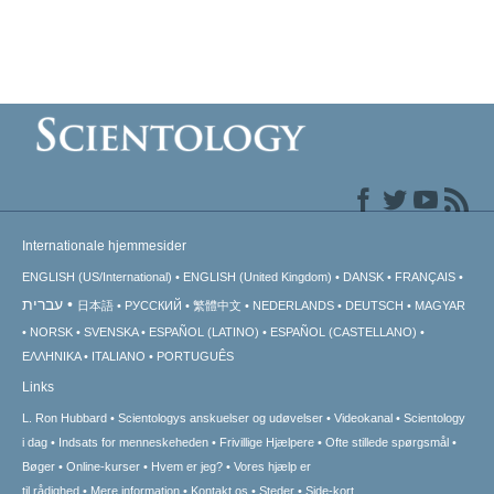
Internationale hjemmesider
ENGLISH (US/International)
ENGLISH (United Kingdom)
DANSK
FRANÇAIS
עברית
日本語
РУССКИЙ
繁體中文
NEDERLANDS
DEUTSCH
MAGYAR
NORSK
SVENSKA
ESPAÑOL (LATINO)
ESPAÑOL (CASTELLANO)
ΕΛΛΗΝΙΚA
ITALIANO
PORTUGUÊS
Links
L. Ron Hubbard
Scientologys anskuelser og udøvelser
Videokanal
Scientology
i dag
Indsats for menneskeheden
Frivillige Hjælpere
Ofte stillede spørgsmål
Bøger
Online-kurser
Hvem er jeg?
Vores hjælp er
til rådighed
Mere information
Kontakt os
Steder
Side-kort