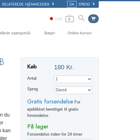
RELATEREDE HJEMMESIDER
DA
SPROG
LIVE
tillede spørgsmål
Bøger
Online-kurser
 og grundprincipper
Hvordan man løser konflikter
Begynderbøger
i en Kirke
Tilværelsens dynamikker
Lydbøger
B
Køb
180 Kr.
ogy organisationerne
Forståelse
Introducerende foredrag
Antal
Løsninger til hjælp mod de farlige
Film
omgivelser
Sprog
Assister ved sygdom og skader
Gratis forsendelse
For
Integritet og ærlighed
øjeblikket berettiget til gratis
an du
forsendelse.
Ægteskab
or
På lager
n kan
Følelsernes toneskala
Forsendelse inden for 24 timer
lder