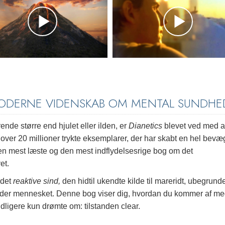
MODERNE VIDENSKAB OM MENTAL SUNDHE
nde større end hjulet eller ilden, er
Dianetics
blevet ved med a
over 20 millioner trykte eksemplarer, der har skabt en hel bevæ
den mest læste og den mest indflydelsesrige bog om det
et.
 det
reaktive sind,
den hidtil ukendte kilde til mareridt, ubegrund
inder mennesket. Denne bog viser dig, hvordan du kommer af me
ligere kun drømte om: tilstanden clear.