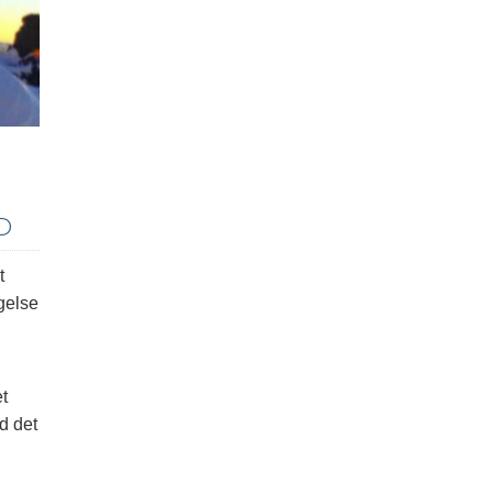
D
t
gelse
et
d det