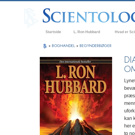
Startside
L. Ron Hubbard
Hvad er Sc
Anskuelser og
»
BOGHANDEL
»
BEGYNDERBØGER
Scientologys t
DI
OM
Hvad scientolo
Mød en scient
Lyne
bevæ
Indenfor i en K
præs
De grundlægge
menne
i Scientology
ufork
En introduktion
kan 
her 
Kærlighed og 
Hvad er storh
to no