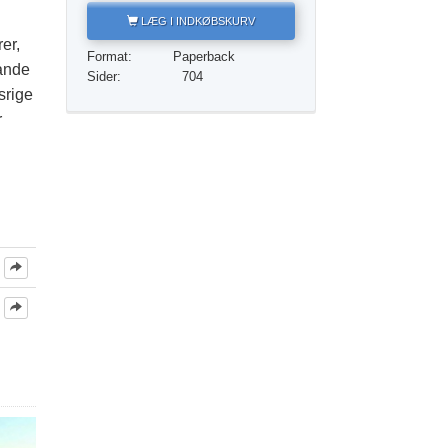
Løsningen på stoffer
LÆG I INDKØBSKURV
rer,
Børn
Format:
Paperback
lande
Sider:
704
Redskaber til arbejdspladsen
srige
r
Etik og din tilstand
Årsagen til undertrykkelse
Undersøgelser
Organiseringens grundlag
Det grundlæggende om public relations
Mål og targets
Studieteknologien
Kommunikation