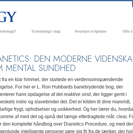
ientology?
Scientology i dag
Hvordan vi hjælper
Ofte s
 udøvelser
Scientology kirker
Baggrund
ro og kodekser
Nye Scientology kirker
Indenfor 
ANETICS: DEN MODERNE VIDENSKA
 MENTAL SUNDHED
ger siger om Scientology
Avancerede Organisationer
Scientol
olog
Flag Landbasen
t fra en klar himmel, der startede en verdensomspændende
gelse. For her er L. Ron Hubbards banebrydende bog, der
irke
Freewinds
enterer hans opdagelse af det
reaktive sind
, der ligger gemt i
nde principper
Bringer Scientology ud til hele verden
skets indre og slavebinder det. Det er kilden til dine mareridt,
larlige frygt, ophidselser og usikkerhed. Og her lærer du, hvord
David Miscavige - Scientology
 til Dianetics
religionens kirkelige leder
komme af med det og opnå det længe eftertragtede mål: clear. F
er den komplette håndbog over Dianetics Procedure, og med de
had –
ed?
genlunde intelligente personer gøre sig fri fra de lænker, der ho