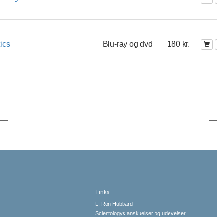
ics
Blu-ray og dvd
180 kr.
Links
L. Ron Hubbard
Scientologys anskuelser og udøvelser