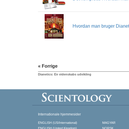
Hvordan man bruger Dianet
« Forrige
Dianetics: En videnskabs udvikling
Internationale hjemmesider
ENGLISH (US/International)
MAGYAR
ENGLISH (United Kingdom)
NORSK