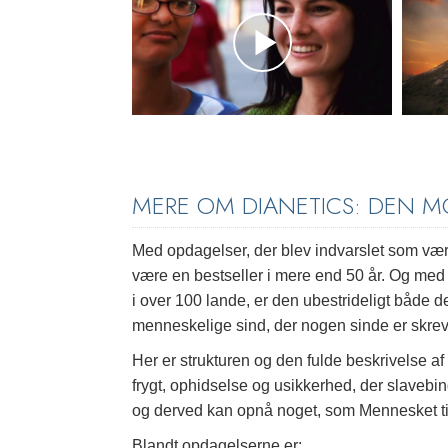
MERE OM DIANETICS: DEN 
Med opdagelser, der blev indvarslet som være
være en bestseller i mere end 50 år. Og med 
i over 100 lande, er den ubestrideligt både 
menneskelige sind, der nogen sinde er skrev
Her er strukturen og den fulde beskrivelse af
frygt, ophidselse og usikkerhed, der slaveb
og derved kan opnå noget, som Mennesket tid
Blandt opdagelserne er: