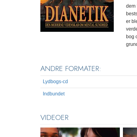
dem f
bests
er bl
verd
bog 
grund
ANDRE FORMATER:
Lydbogs-cd
Indbundet
VIDEOER