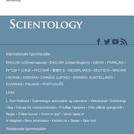
Internationale hjemmesider
ENGLISH (US/International)
ENGLISH (United Kingdom)
DANSK
FRANÇAIS
עברית
日本語
РУССКИЙ
繁體中文
NEDERLANDS
DEUTSCH
MAGYAR
NORSK
SVENSKA
ESPAÑOL (LATINO)
ESPAÑOL (CASTELLANO)
ΕΛΛΗΝΙΚA
ITALIANO
PORTUGUÊS
Links
L. Ron Hubbard
Scientologys anskuelser og udøvelser
Videokanal
Scientology
i dag
Indsats for menneskeheden
Frivillige Hjælpere
Ofte stillede spørgsmål
Bøger
Online-kurser
Hvem er jeg?
Vores hjælp er
til rådighed
Mere information
Kontakt os
Steder
Side-kort
Relaterede hjemmesider