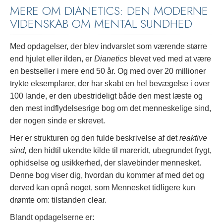
MERE OM DIANETICS: DEN MODERNE
VIDENSKAB OM MENTAL SUNDHED
Med opdagelser, der blev indvarslet som værende større
end hjulet eller ilden, er
Dianetics
blevet ved med at være
en bestseller i mere end 50 år. Og med over 20 millioner
trykte eksemplarer, der har skabt en hel bevægelse i over
100 lande, er den ubestrideligt både den mest læste og
den mest indflydelsesrige bog om det menneskelige sind,
der nogen sinde er skrevet.
Her er strukturen og den fulde beskrivelse af det
reaktive
sind,
den hidtil ukendte kilde til mareridt, ubegrundet frygt,
ophidselse og usikkerhed, der slavebinder mennesket.
Denne bog viser dig, hvordan du kommer af med det og
derved kan opnå noget, som Mennesket tidligere kun
drømte om: tilstanden clear.
Blandt opdagelserne er: