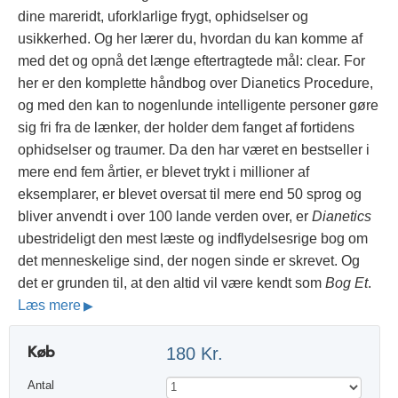
dine mareridt, uforklarlige frygt, ophidselser og
usikkerhed. Og her lærer du, hvordan du kan komme af
med det og opnå det længe eftertragtede mål: clear. For
her er den komplette håndbog over Dianetics Procedure,
og med den kan to nogenlunde intelligente personer gøre
sig fri fra de lænker, der holder dem fanget af fortidens
ophidselser og traumer. Da den har været en bestseller i
mere end fem årtier, er blevet trykt i millioner af
eksemplarer, er blevet oversat til mere end 50 sprog og
bliver anvendt i over 100 lande verden over, er
Dianetics
ubestrideligt den mest læste og indflydelsesrige bog om
det menneskelige sind, der nogen sinde er skrevet. Og
det er grunden til, at den altid vil være kendt som
Bog Et
.
Læs mere
Køb
180 Kr.
Antal