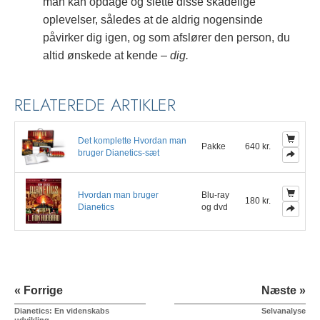
man kan opdage og slette disse skadelige
oplevelser, således at de aldrig nogensinde
påvirker dig igen, og som afslører den person, du
altid ønskede at kende –
dig.
RELATEREDE ARTIKLER
Det komplette Hvordan man
Pakke
640 kr.
bruger Dianetics-sæt
Hvordan man bruger
Blu-ray
180 kr.
Dianetics
og dvd
« Forrige
Næste »
Dianetics: En videnskabs
Selvanalyse
udvikling