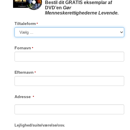
Bestil dit GRATIS eksemplar af
DVD’en
Gør
Menneskerettighederne Levende.
Tiltaleform
Fornavn
Efternavn
Adresse
Lejlighed
/
suite
/
værelse
/
osv.