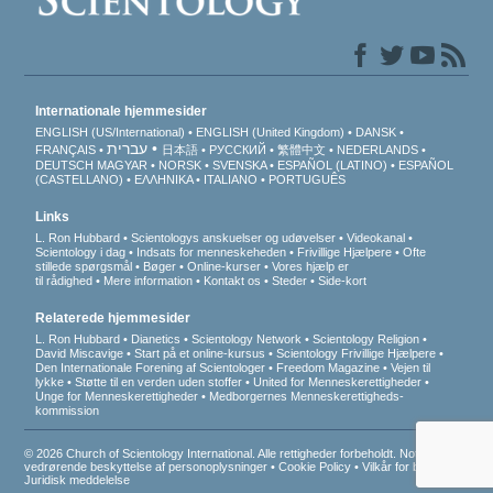
Internationale hjemmesider
ENGLISH (US/International)
ENGLISH (United Kingdom)
DANSK
עברית
FRANÇAIS
日本語
РУССКИЙ
繁體中文
NEDERLANDS
DEUTSCH
MAGYAR
NORSK
SVENSKA
ESPAÑOL (LATINO)
ESPAÑOL
(CASTELLANO)
ΕΛΛΗΝΙΚA
ITALIANO
PORTUGUÊS
Links
L. Ron Hubbard
Scientologys anskuelser og udøvelser
Videokanal
Scientology i dag
Indsats for menneskeheden
Frivillige Hjælpere
Ofte
stillede spørgsmål
Bøger
Online-kurser
Vores hjælp er
til rådighed
Mere information
Kontakt os
Steder
Side-kort
Relaterede hjemmesider
L. Ron Hubbard
Dianetics
Scientology Network
Scientology Religion
David Miscavige
Start på et online-kursus
Scientology Frivillige Hjælpere
Den Internationale Forening af Scientologer
Freedom Magazine
Vejen til
lykke
Støtte til en verden uden stoffer
United for Menneskerettigheder
Unge for Menneskerettigheder
Medborgernes Menneskerettigheds­
kommission
© 2026 Church of Scientology International. Alle rettigheder forbeholdt.
Notits
vedrørende beskyttelse af personoplysninger
•
Cookie Policy
•
Vilkår for brug
•
Juridisk meddelelse