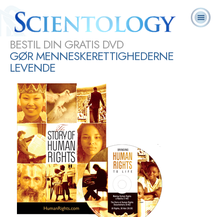
Ofte
L. Ron
Hvad er
Scientology
Frivillige
Online-
stillede
Bøger
Hubbard
Scientology?
i dag
Hjælpere
kurser
spørgsmål
DEL
BESTIL DIN GRATIS DVD
GØR MENNESKERETTIGHEDERNE
LEVENDE