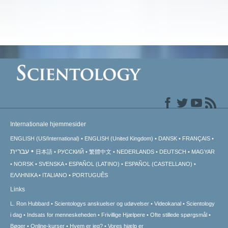
Internationale hjemmesider
ENGLISH (US/International)
ENGLISH (United Kingdom)
DANSK
FRANÇAIS
עברית
日本語
РУССКИЙ
繁體中文
NEDERLANDS
DEUTSCH
MAGYAR
NORSK
SVENSKA
ESPAÑOL (LATINO)
ESPAÑOL (CASTELLANO)
ΕΛΛΗΝΙΚA
ITALIANO
PORTUGUÊS
Links
L. Ron Hubbard
Scientologys anskuelser og udøvelser
Videokanal
Scientology
i dag
Indsats for menneskeheden
Frivillige Hjælpere
Ofte stillede spørgsmål
Bøger
Online-kurser
Hvem er jeg?
Vores hjælp er