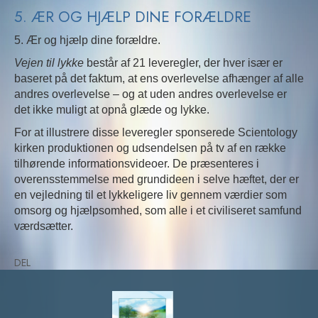
5. ÆR OG HJÆLP DINE FORÆLDRE
5. Ær og hjælp dine forældre.
Vejen til lykke
består af 21 leveregler, der hver især er
baseret på det faktum, at ens overlevelse afhænger af alle
andres overlevelse – og at uden andres overlevelse er
det ikke muligt at opnå glæde og lykke.
For at illustrere disse leveregler sponserede Scientology
kirken produktionen og udsendelsen på tv af en række
tilhørende informationsvideoer. De præsenteres i
overensstemmelse med grundideen i selve hæftet, der er
en vejledning til et lykkeligere liv gennem værdier som
omsorg og hjælpsomhed, som alle i et civiliseret samfund
værdsætter.
DEL