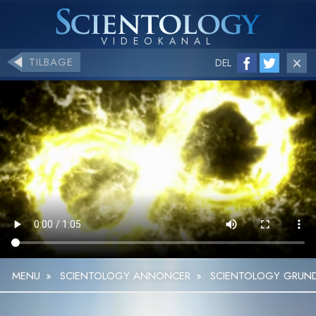
TILBAGE
DEL
MENU
»
SCIENTOLOGY ANNONCER
»
SCIENTOLOGY GRUN