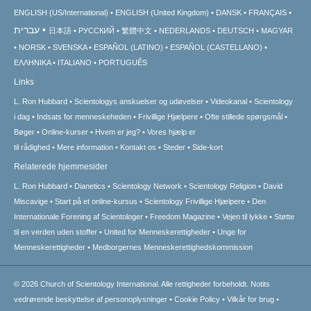
ENGLISH (US/International)
ENGLISH (United Kingdom)
DANSK
FRANÇAIS
עברית
日本語
РУССКИЙ
繁體中文
NEDERLANDS
DEUTSCH
MAGYAR
NORSK
SVENSKA
ESPAÑOL (LATINO)
ESPAÑOL (CASTELLANO)
ΕΛΛΗΝΙΚA
ITALIANO
PORTUGUÊS
Links
L. Ron Hubbard
Scientologys anskuelser og udøvelser
Videokanal
Scientology
i dag
Indsats for menneskeheden
Frivillige Hjælpere
Ofte stillede spørgsmål
Bøger
Online-kurser
Hvem er jeg?
Vores hjælp er
til rådighed
Mere information
Kontakt os
Steder
Side-kort
Relaterede hjemmesider
L. Ron Hubbard
Dianetics
Scientology Network
Scientology Religion
David
Miscavige
Start på et online-kursus
Scientology Frivillige Hjælpere
Den
Internationale Forening af Scientologer
Freedom Magazine
Vejen til lykke
Støtte
til en verden uden stoffer
United for Menneskerettigheder
Unge for
Menneskerettigheder
Medborgernes Menneskerettigheds­kommission
© 2026
Church of Scientology International.
Alle rettigheder forbeholdt.
Notits
vedrørende beskyttelse af personoplysninger
•
Cookie Policy
•
Vilkår for brug
•