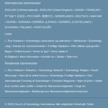
Internationale hjemmesider
ENGLISH (US/International)
ENGLISH (United Kingdom)
DANSK
FRANÇAIS
עברית
日本語
РУССКИЙ
繁體中文
NEDERLANDS
DEUTSCH
MAGYAR
NORSK
SVENSKA
ESPAÑOL (LATINO)
ESPAÑOL (CASTELLANO)
ΕΛΛΗΝΙΚA
ITALIANO
PORTUGUÊS
Links
L. Ron Hubbard
Scientologys anskuelser og udøvelser
Videokanal
Scientology
i dag
Indsats for menneskeheden
Frivillige Hjælpere
Ofte stillede spørgsmål
Bøger
Online-kurser
Hvem er jeg?
Vores hjælp er
til rådighed
Mere information
Kontakt os
Steder
Side-kort
Relaterede hjemmesider
L. Ron Hubbard
Dianetics
Scientology Network
Scientology Religion
David
Miscavige
Start på et online-kursus
Scientology Frivillige Hjælpere
Den
Internationale Forening af Scientologer
Freedom Magazine
Vejen til lykke
Støtte
til en verden uden stoffer
United for Menneskerettigheder
Unge for
Menneskerettigheder
Medborgernes Menneskerettigheds­kommission
© 2026
Church of Scientology International.
Alle rettigheder forbeholdt.
Notits