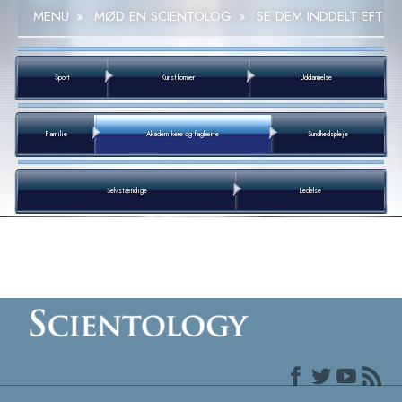
MENU
»
MØD EN SCIENTOLOG
»
SE DEM INDDELT EFTER
Sport
Kunstformer
Uddannelse
Familie
Akademikere og faglærte
Sundhedspleje
Selvstændige
Ledelse