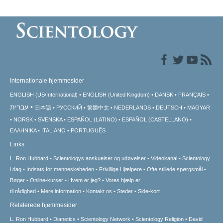
Internationale hjemmesider
ENGLISH (US/International)
ENGLISH (United Kingdom)
DANSK
FRANÇAIS
עברית
日本語
РУССКИЙ
繁體中文
NEDERLANDS
DEUTSCH
MAGYAR
NORSK
SVENSKA
ESPAÑOL (LATINO)
ESPAÑOL (CASTELLANO)
ΕΛΛΗΝΙΚA
ITALIANO
PORTUGUÊS
Links
L. Ron Hubbard
Scientologys anskuelser og udøvelser
Videokanal
Scientology
i dag
Indsats for menneskeheden
Frivillige Hjælpere
Ofte stillede spørgsmål
Bøger
Online-kurser
Hvem er jeg?
Vores hjælp er
til rådighed
Mere information
Kontakt os
Steder
Side-kort
Relaterede hjemmesider
L. Ron Hubbard
Dianetics
Scientology Network
Scientology Religion
David