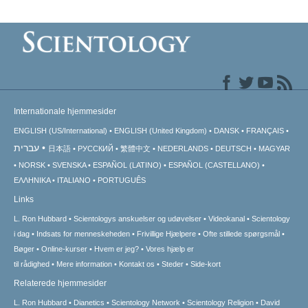
Internationale hjemmesider
ENGLISH (US/International)
ENGLISH (United Kingdom)
DANSK
FRANÇAIS
עברית
日本語
РУССКИЙ
繁體中文
NEDERLANDS
DEUTSCH
MAGYAR
NORSK
SVENSKA
ESPAÑOL (LATINO)
ESPAÑOL (CASTELLANO)
ΕΛΛΗΝΙΚA
ITALIANO
PORTUGUÊS
Links
L. Ron Hubbard
Scientologys anskuelser og udøvelser
Videokanal
Scientology
i dag
Indsats for menneskeheden
Frivillige Hjælpere
Ofte stillede spørgsmål
Bøger
Online-kurser
Hvem er jeg?
Vores hjælp er
til rådighed
Mere information
Kontakt os
Steder
Side-kort
Relaterede hjemmesider
L. Ron Hubbard
Dianetics
Scientology Network
Scientology Religion
David