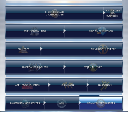
ANSKUELSER
L. RON HUBBARD:
OG
GRUNDLÆGGER
UDØVELSER
SCIENTOLOGY I DAG
MØD EN SCIENTOLOG
DIANETICS
FRIVILLIGE HJÆLPERE
HVORDAN VI HJÆLPER
VEJEN TIL LYKKE
APPLIED SCHOLASTICS
CRIMINON
NARCONON
KAMPAGNEN MOD STOFFER
MMK
MENNESKE­RETTIGHEDER