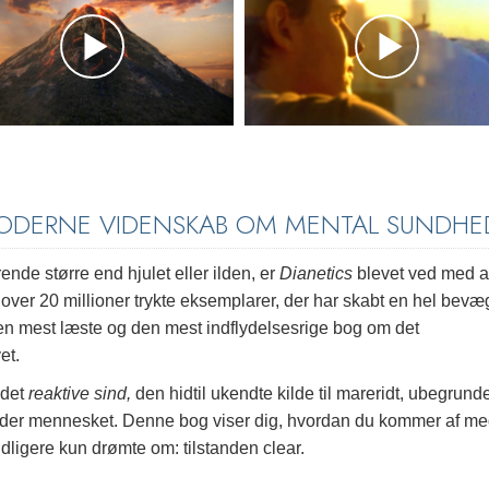
MODERNE VIDENSKAB OM MENTAL SUNDHE
nde større end hjulet eller ilden, er
Dianetics
blevet ved med a
over 20 millioner trykte eksemplarer, der har skabt en hel bevæ
den mest læste og den mest indflydelsesrige bog om det
et.
 det
reaktive sind,
den hidtil ukendte kilde til mareridt, ubegrund
inder mennesket. Denne bog viser dig, hvordan du kommer af me
ligere kun drømte om: tilstanden clear.