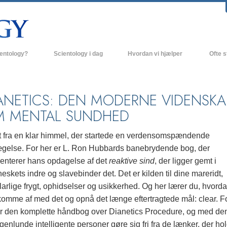
ientology?
Scientology i dag
Hvordan vi hjælper
Ofte s
 udøvelser
Scientology kirker
Baggrund
ro og kodekser
Nye Scientology kirker
Indenfor 
ANETICS: DEN MODERNE VIDENSKA
 MENTAL SUNDHED
ger siger om Scientology
Avancerede Organisationer
Scientol
olog
Flag Landbasen
t fra en klar himmel, der startede en verdensomspændende
gelse. For her er L. Ron Hubbards banebrydende bog, der
irke
Freewinds
enterer hans opdagelse af det
reaktive sind
, der ligger gemt i
nde principper
Bringer Scientology ud til hele verden
skets indre og slavebinder det. Det er kilden til dine mareridt,
larlige frygt, ophidselser og usikkerhed. Og her lærer du, hvord
David Miscavige - Scientology
 til Dianetics
religionens kirkelige leder
komme af med det og opnå det længe eftertragtede mål: clear. F
er den komplette håndbog over Dianetics Procedure, og med de
had –
ed?
genlunde intelligente personer gøre sig fri fra de lænker, der ho