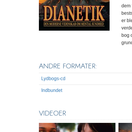
dem f
bests
er bl
verd
bog 
grund
ANDRE FORMATER:
Lydbogs-cd
Indbundet
VIDEOER