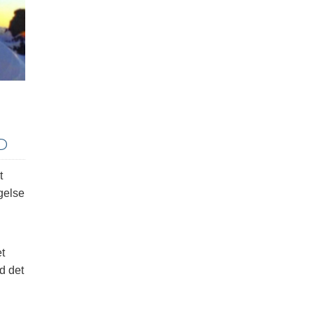
D
t
gelse
et
d det