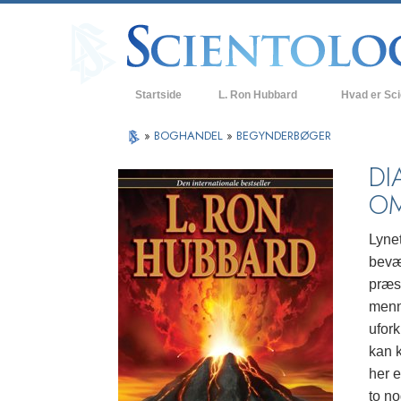
Startside
L. Ron Hubbard
Hvad er Sc
Anskuelser og
»
BOGHANDEL
»
BEGYNDERBØGER
Scientologys t
DI
OM
Hvad scientolo
Mød en scient
Lyne
bevæ
Indenfor i en K
præs
De grundlægge
menne
i Scientology
ufork
En introduktion
kan 
her 
Kærlighed og 
Hvad er storh
to no