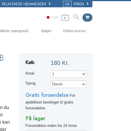
RELATEREDE HJEMMESIDER
DA
SPROG
LIVE
tillede spørgsmål
Bøger
Online-kurser
 og grundprincipper
Hvordan man løser konflikter
Begynderbøger
i en Kirke
Tilværelsens dynamikker
Lydbøger
B
Køb
180 Kr.
ogy organisationerne
Forståelse
Introducerende foredrag
Antal
Løsninger til hjælp mod de farlige
Film
omgivelser
Sprog
Assister ved sygdom og skader
Gratis forsendelse
For
Integritet og ærlighed
øjeblikket berettiget til gratis
an du
forsendelse.
Ægteskab
or
På lager
n kan
Følelsernes toneskala
Forsendelse inden for 24 timer
lder