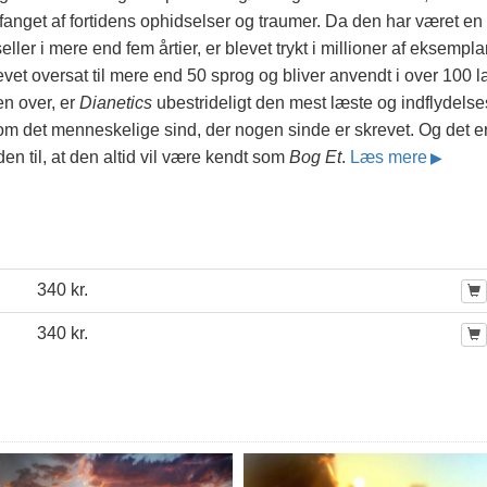
anget af fortidens ophidselser og traumer. Da den har været en
eller i mere end fem årtier, er blevet trykt i millioner af eksempla
evet oversat til mere end 50 sprog og bliver anvendt i over 100 
en over, er
Dianetics
ubestrideligt den mest læste og indflydelse
om det menneskelige sind, der nogen sinde er skrevet. Og det e
en til, at den altid vil være kendt som
Bog Et
.
Læs mere
340 kr.
340 kr.