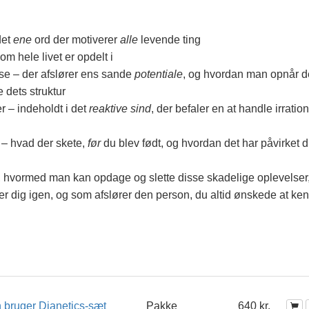
det
ene
ord der motiverer
alle
levende ting
om hele livet er opdelt i
lse – der afslører ens sande
potentiale
, og hvordan man opnår d
 dets struktur
 – indeholdt i det
reaktive sind
, der befaler en at handle irration
 – hvad der skete,
før
du blev født, og hvordan det har påvirket d
 hvormed man kan opdage og slette disse skadelige oplevelser
er dig igen, og som afslører den person, du altid ønskede at ke
 bruger Dianetics-sæt
Pakke
640 kr.