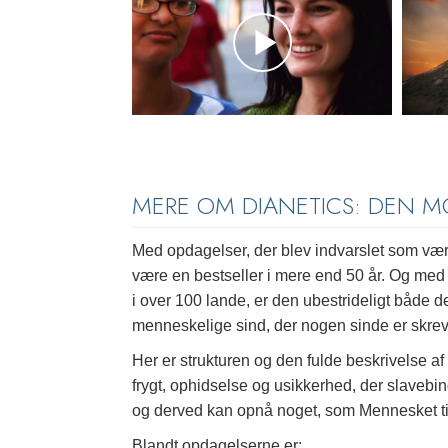
MERE OM DIANETICS: DEN 
Med opdagelser, der blev indvarslet som være
være en bestseller i mere end 50 år. Og med 
i over 100 lande, er den ubestrideligt både 
menneskelige sind, der nogen sinde er skrev
Her er strukturen og den fulde beskrivelse af
frygt, ophidselse og usikkerhed, der slaveb
og derved kan opnå noget, som Mennesket tid
Blandt opdagelserne er: