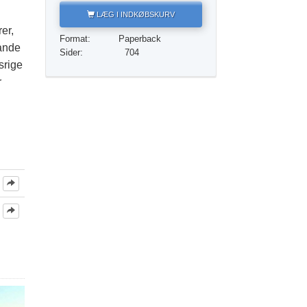
Løsningen på stoffer
LÆG I INDKØBSKURV
rer,
Børn
Format:
Paperback
lande
Sider:
704
Redskaber til arbejdspladsen
srige
r
Etik og din tilstand
Årsagen til undertrykkelse
Undersøgelser
Organiseringens grundlag
Det grundlæggende om public relations
Mål og targets
Studieteknologien
Kommunikation