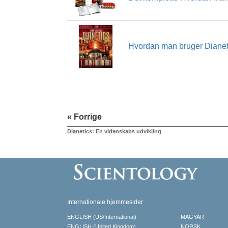
Hvordan man bruger Dianet
« Forrige
Dianetics: En videnskabs udvikling
Internationale hjemmesider
ENGLISH (US/International)
MAGYAR
ENGLISH (United Kingdom)
NORSK