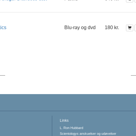
ics
Blu-ray og dvd
180 kr.
Links
L. Ron Hubbard
Scientologys anskuelser og udøvelser