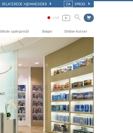
RELATEREDE HJEMMESIDER
DA
SPROG
LIVE
tillede spørgsmål
Bøger
Online-kurser
 og grundprincipper
Hvordan man løser konflikter
Begynderbøger
i en Kirke
Tilværelsens dynamikker
Lydbøger
ogy organisationerne
Forståelse
Introducerende foredrag
Løsninger til hjælp mod de farlige
Film
omgivelser
Assister ved sygdom og skader
Integritet og ærlighed
Ægteskab
Følelsernes toneskala