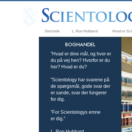
Startside
L. Ron Hubbard
Hvad er Sc
Anskuelser og
BOGHANDEL
”Hvad er dine mål, og hvor er
Scientologys t
du på vej hen? Hvorfor er du
Hvad scientolo
her? Hvad er du?
Mød en scient
”Scientology har svarene på
de spørgsmål, gode svar der
Indenfor i en K
er sande, svar der fungerer
for dig.
De grundlægge
i Scientology
”For Scientologys emne
En introduktion
er dig.”
Kærlighed og 
Hvad er storh
L. Ron Hubbard