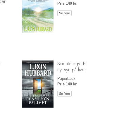
ber
Pris 140 kr.
Se flere
r
Scientology: Et
nyt syn på livet
Paperback
Pris 140 kr.
Se flere