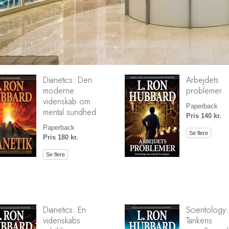
Dianetics: Den
Arbejdets
moderne
problemer
videnskab om
Paperback
mental sundhed
Pris 140 kr.
Paperback
Se flere
Pris 180 kr.
Se flere
Dianetics: En
Scientology:
videnskabs
Tankens