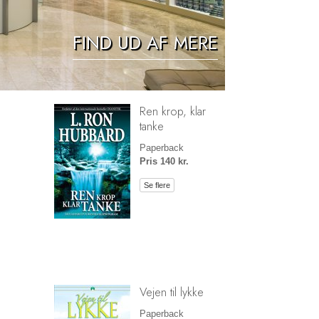
Løsningen på stoffer
FIND UD AF MERE
Børn
Redskaber til arbejdspladsen
Etik og din tilstand
Ren krop, klar
Årsagen til undertrykkelse
tanke
Undersøgelser
Paperback
Pris 140 kr.
Organiseringens grundlag
Se flere
Det grundlæggende om public relations
Mål og targets
Studieteknologien
Kommunikation
Vejen til lykke
Paperback