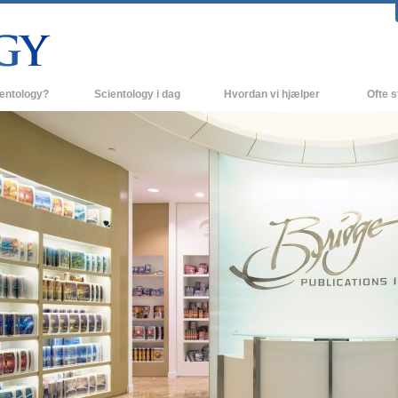
ientology?
Scientology i dag
Hvordan vi hjælper
Ofte s
 udøvelser
Scientology kirker
Baggrund
ro og kodekser
Nye Scientology kirker
Indenfor 
ger siger om Scientology
Avancerede Organisationer
Scientol
olog
Flag Landbasen
irke
Freewinds
nde principper
Bringer Scientology ud til hele verden
David Miscavige - Scientology
 til Dianetics
religionens kirkelige leder
had –
ed?