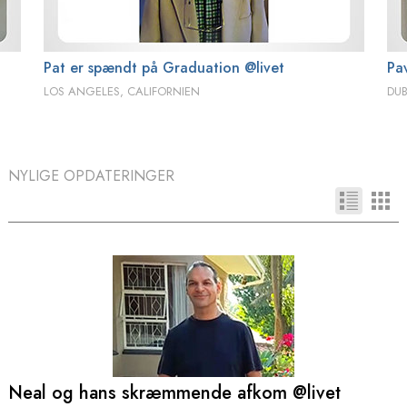
Pat er spændt på Graduation @livet
Pa
LOS ANGELES, CALIFORNIEN
DUB
NYLIGE OPDATERINGER
Neal og hans skræmmende afkom @livet